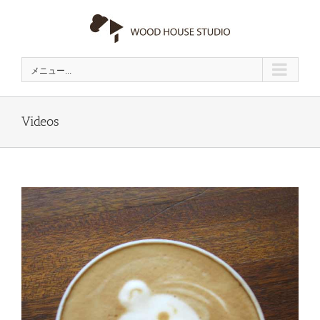
Skip
to
content
メニュー...
Videos