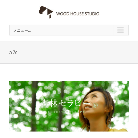
Skip
to
content
メニュー...
a7s